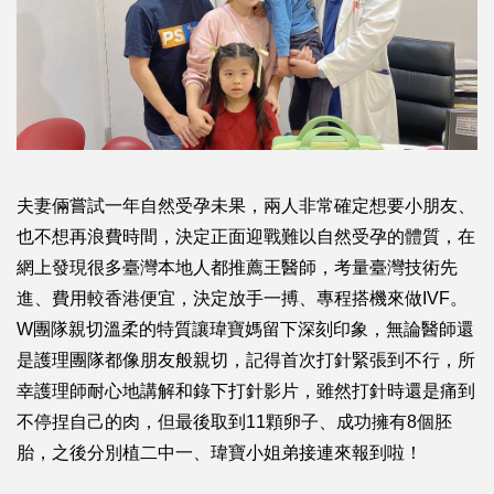
夫妻倆嘗試一年自然受孕未果，兩人非常確定想要小朋友、
也不想再浪費時間，決定正面迎戰難以自然受孕的體質，在
網上發現很多臺灣本地人都推薦王醫師，考量臺灣技術先
進、費用較香港便宜，決定放手一搏、專程搭機來做IVF。
W團隊親切溫柔的特質讓瑋寶媽留下深刻印象，無論醫師還
是護理團隊都像朋友般親切，記得首次打針緊張到不行，所
幸護理師耐心地講解和錄下打針影片，雖然打針時還是痛到
不停捏自己的肉，但最後取到11顆卵子、成功擁有8個胚
胎，之後分別植二中一、瑋寶小姐弟接連來報到啦！