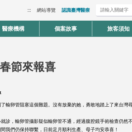
:::
網站導覽
認識臺灣醫療
醫療機構
個案故事
旅客須知
春節來報喜
8
孕
到了輸卵管阻塞這個難題。沒有放棄的她，勇敢地踏上了來台灣
就診，輸卵管攝影疑似輸卵管不通，經過腹腔鏡手術檢查仍然不通
期間我們仍保持聯繫，日前足月順利生產、母子均安恭喜！