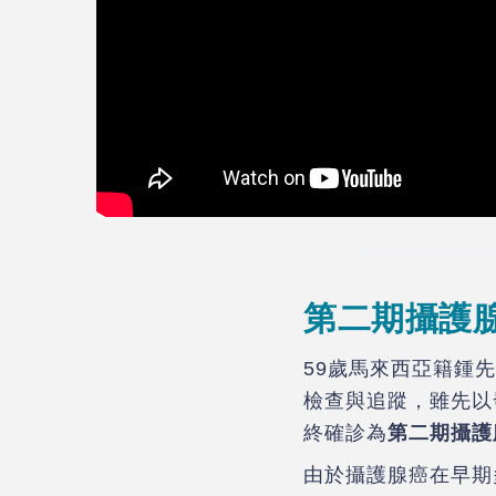
第二期攝護
59歲馬來西亞籍鍾
檢查與追蹤，雖先以
終確診為
第二期攝護
由於攝護腺癌在早期