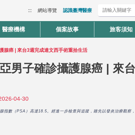
:::
網站導覽
認識臺灣醫療
醫療機構
個案故事
旅客須知
腺癌 | 來台3週完成達文西手術重拾生活
亞男子確診攝護腺癌 | 來
26-04-30
腺指數（PSA）高達18.5。經進一步檢查與追蹤，雖先以發炎治療觀察