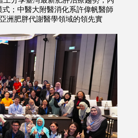
模式；中醫大附醫消化系許偉帆醫師
於亞洲肥胖代謝醫學領域的領先實