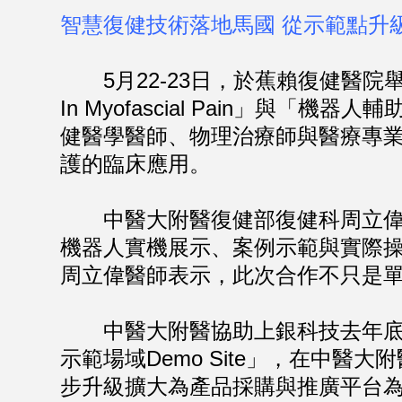
智慧復健技術落地馬國 從示範點升
5月22-23日，於蕉賴復健醫院舉辦的「浮針教
In Myofascial Pain」與「機器人輔
健醫學醫師、物理治療師與醫療專
護的臨床應用。
中醫大附醫復健部復健科周立偉醫
機器人實機展示、案例示範與實際
周立偉醫師表示，此次合作不只是
中醫大附醫協助上銀科技去年底於
示範場域Demo Site」，在中
步升級擴大為產品採購與推廣平台