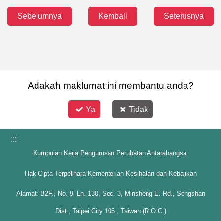
Sebelumnya
Kembali
Seterusnya
Adakah maklumat ini membantu anda?
Ya
Tidak
:::
Kumpulan Kerja Pengurusan Perubatan Antarabangsa
Hak Cipta Terpelihara Kementerian Kesihatan dan Kebajikan
Alamat: B2F., No. 9, Ln. 130, Sec. 3, Minsheng E. Rd., Songshan
Dist., Taipei City 105 , Taiwan (R.O.C.)