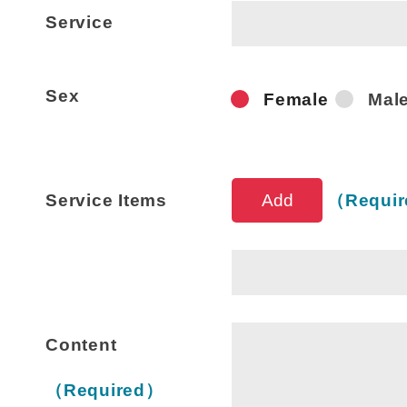
Service
Sex
Female
Mal
Service 
Service Items
（Requi
Content
（Required）