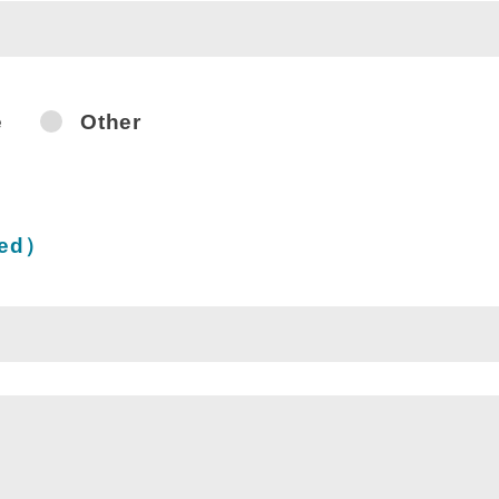
e
Other
Items
red）