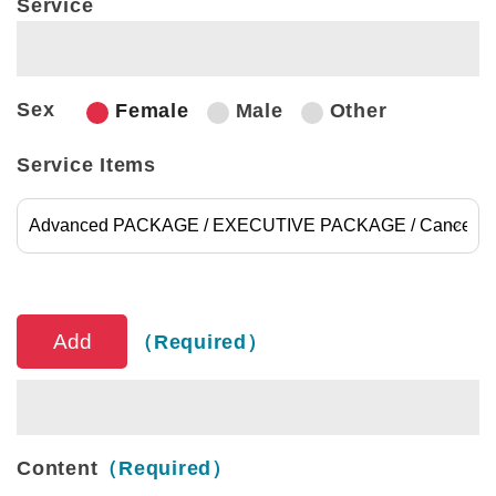
Service
Sex
Female
Male
Other
Service Items
Service Items
（Required）
Content
（Required）