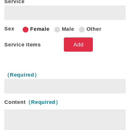
Service
Sex
Female
Male
Other
Service Items
Service Items
（Required）
Content
（Required）