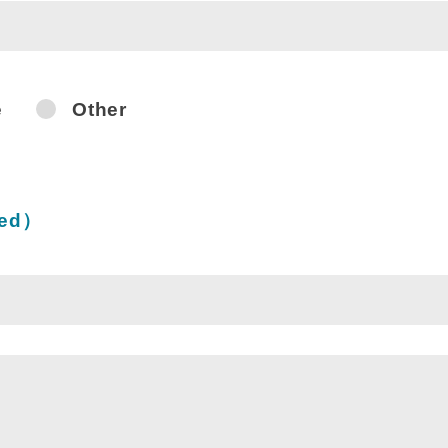
e
Other
Items
red）