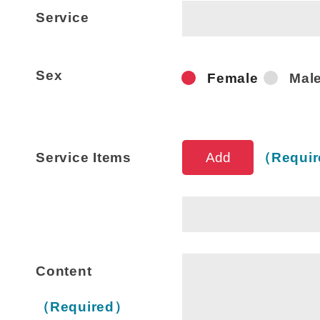
Service
Sex
Female
Mal
Service 
Service Items
（Requi
Content
（Required）