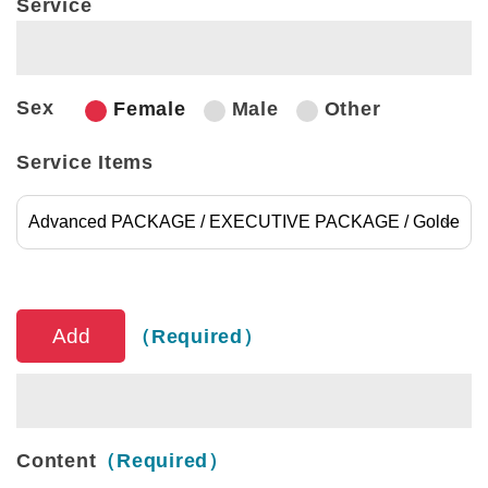
Service
Sex
Female
Male
Other
Service Items
Service Items
（Required）
Content
（Required）