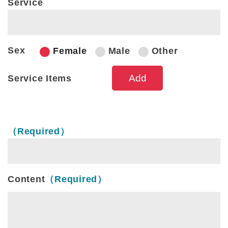
Service
Sex
Female
Male
Other
Service Items
Service Items
（Required）
Content
（Required）