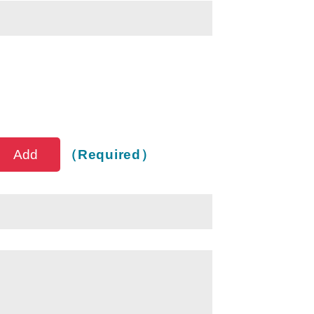
Service Items
（Required）