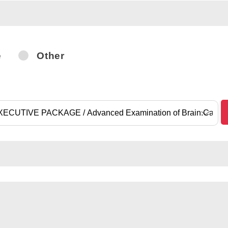
e
Other