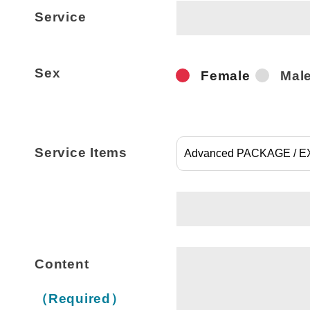
Service
Sex
Female
Mal
Service Items
Content
（Required）