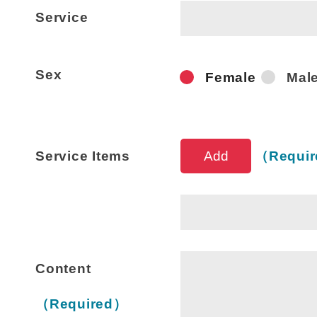
Service
Sex
Female
Mal
Service 
Service Items
（Requi
Content
（Required）