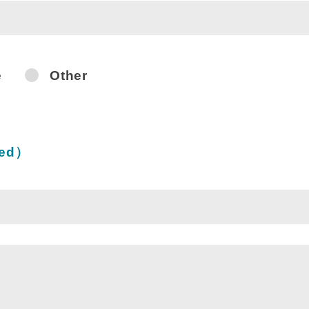
e
Other
Items
red）