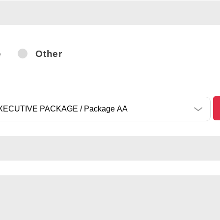
e
Other