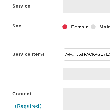
Service
Sex
Female
Mal
Service Items
Content
（Required）