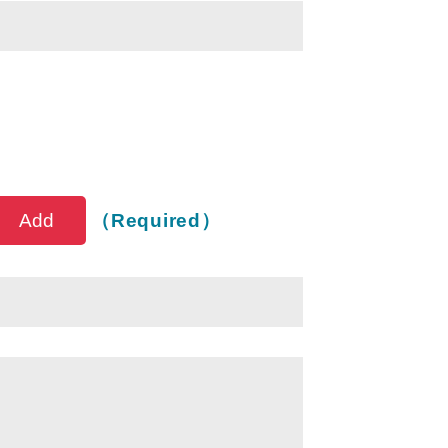
Service Items
（Required）