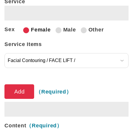
Service
Sex
Female
Male
Other
Service Items
Service Items
（Required）
Content
（Required）