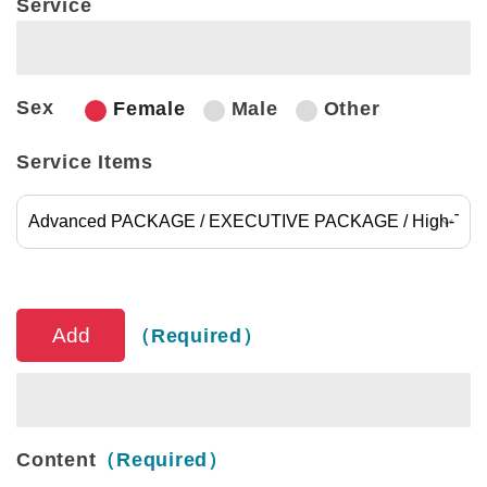
Service
Sex
Female
Male
Other
Service Items
Service Items
（Required）
Content
（Required）