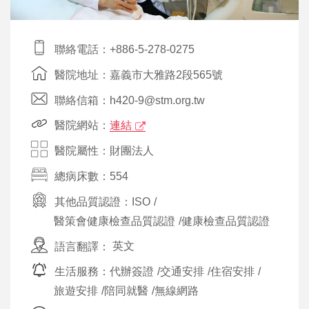
聯絡電話：+886-5-278-0275
醫院地址：嘉義市大雅路2段565號
聯絡信箱：h420-9@stm.org.tw
醫院網站：
連結
醫院屬性：財團法人
總病床數：554
其他品質認證：
ISO
/
醫策會健康檢查品質認證
/
健康檢查品質認證
語言翻譯：
英文
生活服務：
代辦簽證
/
交通安排
/
住宿安排
/
旅遊安排
/
陪同就醫
/
無線網路