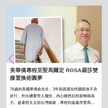
美華僑專程至聖馬爾定 ROSA羅莎雙
膝置換術圓夢
76歲的美國華僑俞先生，3年前因退化性關節炎不良
於行，外出總要旁人攙扶，內心雖然抗拒卻無能為
力。趁著陪太太回台灣娘家，專程到嘉義市聖馬爾