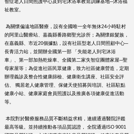
智症老人日間照護中心及到宅沐浴車教育訓練基地─沐浴福
祉教室。
為關懷偏遠地區醫療，設有全國唯一全年無休24小時駐村
的阿里山醫療站、嘉義縣番路鄉聖光診所；為關懷銀髮族，
在嘉義縣、市近20個據點，設有社區型老人日間照顧中心─
長青活力站，並開辦全國第一部 「失能老人到宅沐浴
車」、第一部加熱乾燥車、全國第二家失智症團體家屋─聖
母家屋等；為促進社區民眾健康，致力社區健康營造，定期
辦理義診及整合性健康篩檢、健康衛生講座、社區安全評
估、 獨居老人健康管理、保健天使招募與培訓、社區駐點
健康小站、健康家庭會員照護以及推廣各項健康促進活動
等。
本院對於醫療服務品質不斷精益求精，連續通過醫院評鑑
最高等級。並持續推動各項品質認證， 全院通過ISO 9001