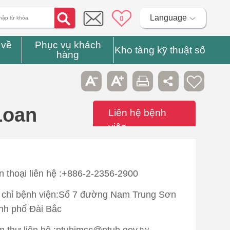
Language
0
 về
Phục vụ khách
Kho tàng kỹ thuật số
hàng
Loan
Liên hệ bệnh
viện
n thoại liên hệ :+886-2-2356-2900
 chỉ bệnh viện:Số 7 đường Nam Trung Sơn
nh phố Đài Bắc
 thư liên hệ :ntuhimsc@ntuh.gov.tw