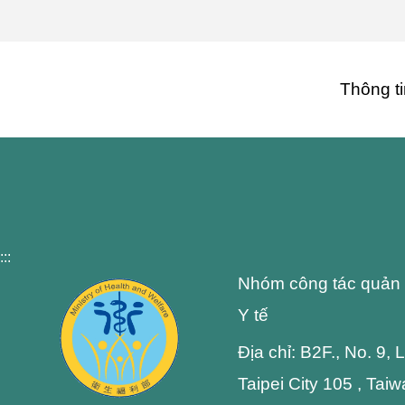
Thông ti
:::
Nhóm công tác quản 
Y tế
Địa chỉ: B2F., No. 9,
Taipei City 105 , Tai