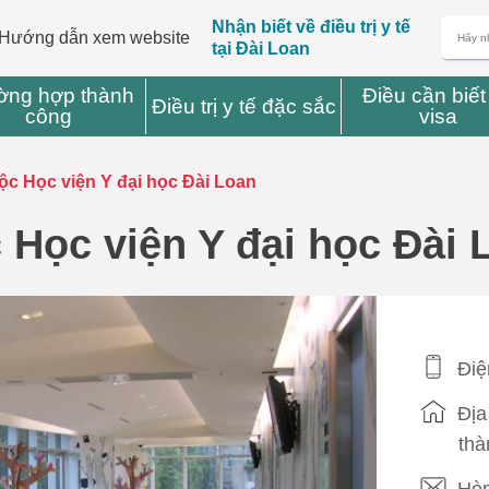
Nhận biết về điều trị y tế
Hướng dẫn xem website
tại Đài Loan
ờng hợp thành
Điều cần biết
Điều trị y tế đặc sắc
công
visa
ộc Học viện Y đại học Đài Loan
 Học viện Y đại học Đài 
Điệ
Địa
thà
Hòm