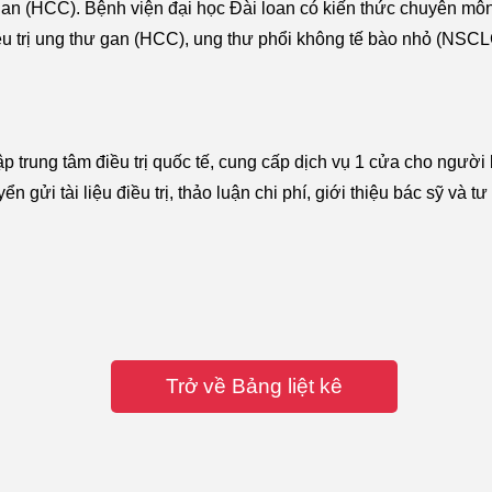
gan (HCC). Bệnh viện đại học Đài loan có kiến thức chuyên mô
u trị ung thư gan (HCC), ung thư phổi không tế bào nhỏ (NSCL
 trung tâm điều trị quốc tế, cung cấp dịch vụ 1 cửa cho người
gửi tài liệu điều trị, thảo luận chi phí, giới thiệu bác sỹ và t
Trở về Bảng liệt kê