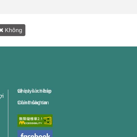
Không
Chính sách bảo vệ quyề n riêng tư
ợi
Chính sách an toàn thông tin