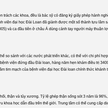
n trách các khoa, đều là bác sỹ có đăng ký giấy phép hành ng
nh viện đại học Đài Loan đã giành được một số thành tựu lâm 
005) và ca đầu tiên ở châu Á dùng cánh tay người máy thuận lợ
 thể so sánh với các nước phát triển khác, có thể với chi phí hợ
ủa bệnh viện đứng đầu Đài loan, hàng năm hẹn khám điều trị 3
g tâm tim mạch của bệnh viện đại học Đài loan chính thức khánh
phổi, thận và tủy xương. Tỷ lệ ghép thận sống sót 3 năm là 96%
ứu khoa học dẫn đầu trên thế giới. Trung tâm có thể cung cấp dịc