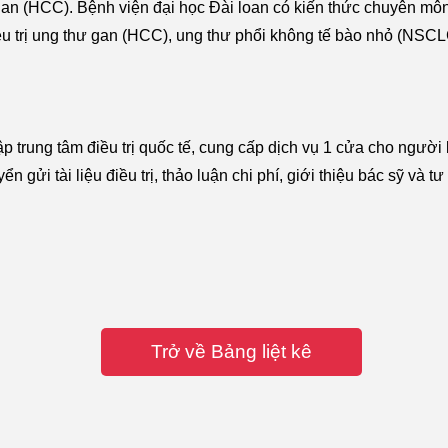
gan (HCC). Bệnh viện đại học Đài loan có kiến thức chuyên mô
u trị ung thư gan (HCC), ung thư phổi không tế bào nhỏ (NSCL
 trung tâm điều trị quốc tế, cung cấp dịch vụ 1 cửa cho người
gửi tài liệu điều trị, thảo luận chi phí, giới thiệu bác sỹ và t
Trở về Bảng liệt kê