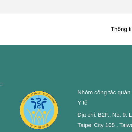
Thông ti
:::
Nhóm công tác quản 
Y tế
Địa chỉ: B2F., No. 9,
Taipei City 105 , Tai