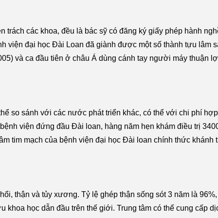
n trách các khoa, đều là bác sỹ có đăng ký giấy phép hành ng
nh viện đại học Đài Loan đã giành được một số thành tựu lâm 
005) và ca đầu tiên ở châu Á dùng cánh tay người máy thuận lợ
 thể so sánh với các nước phát triển khác, có thể với chi phí hợ
ủa bệnh viện đứng đầu Đài loan, hàng năm hẹn khám điều trị 3
g tâm tim mạch của bệnh viện đại học Đài loan chính thức khánh
phổi, thận và tủy xương. Tỷ lệ ghép thận sống sót 3 năm là 96%
ứu khoa học dẫn đầu trên thế giới. Trung tâm có thể cung cấp dịc