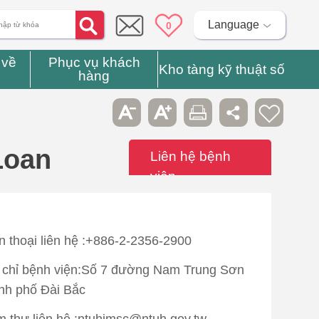
Language
0
 về
Phục vụ khách
Kho tàng kỹ thuật số
hàng
Loan
Liên hệ bệnh
viện
n thoại liên hệ :+886-2-2356-2900
 chỉ bệnh viện:Số 7 đường Nam Trung Sơn
nh phố Đài Bắc
 thư liên hệ :ntuhimsc@ntuh.gov.tw