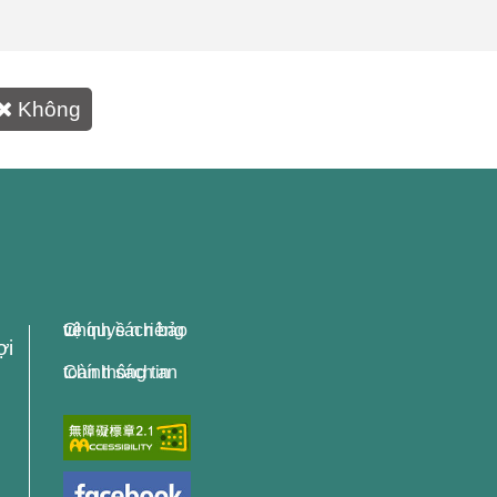
Không
Chính sách bảo vệ quyề n riêng tư
ợi
Chính sách an toàn thông tin