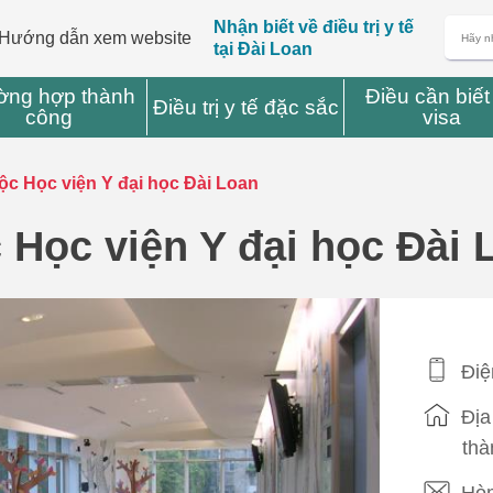
Nhận biết về điều trị y tế
Hướng dẫn xem website
tại Đài Loan
ờng hợp thành
Điều cần biết
Điều trị y tế đặc sắc
công
visa
ộc Học viện Y đại học Đài Loan
 Học viện Y đại học Đài 
Điệ
Địa
thà
Hòm