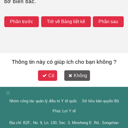
bờ biển bắc.
Phần trước
Trở về Bảng liệt kê
Phần sau
Thông tin này có giúp ích cho bạn không ?
Có
Không
:::
Nhóm công tác quản lý điều trị Y tế quốc Sở hữu bản quyền Bộ
Phúc Lợi Y tế
Địa chỉ: B2F., No. 9, Ln. 130, Sec. 3, Minsheng E. Rd., Songshan