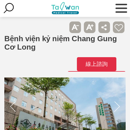
Bệnh viện kỷ niệm Chang Gung
Cơ Long
線上諮詢
Liên hệ bệnh
viện