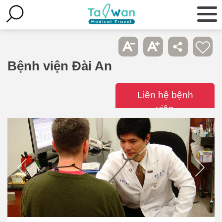
Bệnh viện Đài An
Liên hệ bệnh
viện