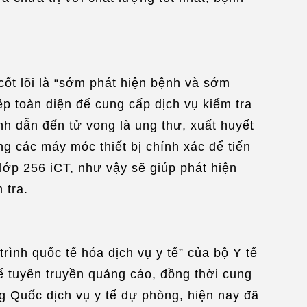
 xếp đi lại
/
Sắp xếp nơi ở
/
Sắp xếp du lịch
a đi khám bệnh
/
Mạng không dây
e an Appointment:
Link
ốt lõi là “sớm phát hiện bệnh và sớm
ệp toàn diện để cung cấp dịch vụ kiểm tra
nh dẫn đến tử vong là ung thư, xuất huyết
ng các máy móc thiết bị chính xác để tiến
ớp 256 iCT, như vậy sẽ giúp phát hiện
 tra.
nh quốc tế hóa dịch vụ y tế” của bộ Y tế
 tuyên truyền quảng cáo, đồng thời cung
g Quốc dịch vụ y tế dự phòng, hiện nay đã