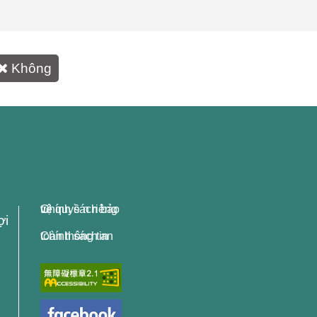
Không
Chính sách bảo vệ quyề n riêng tư
ợi
Chính sách an toàn thông tin