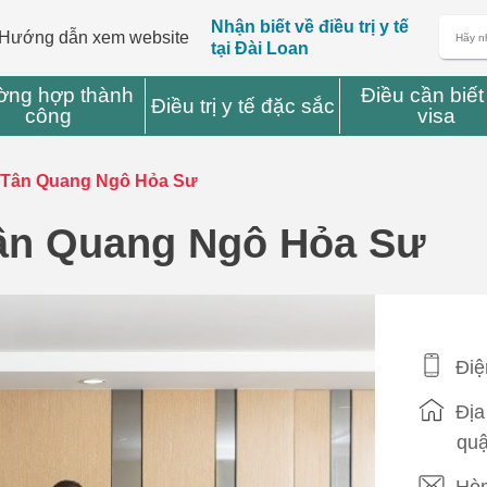
Nhận biết về điều trị y tế
Hướng dẫn xem website
tại Đài Loan
ờng hợp thành
Điều cần biết
Điều trị y tế đặc sắc
công
visa
m Tân Quang Ngô Hỏa Sư
Tân Quang Ngô Hỏa Sư
Điệ
Địa
quậ
Hòm