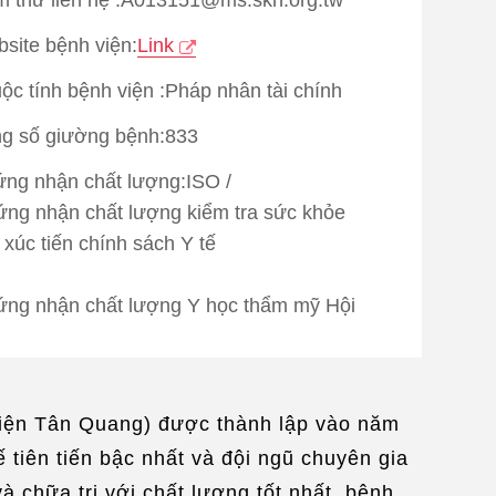
site bệnh viện:
Link
ộc tính bệnh viện :Pháp nhân tài chính
g số giường bệnh:833
ng nhận chất lượng:
ISO
/
ng nhận chất lượng kiểm tra sức khỏe
 xúc tiến chính sách Y tế
ng nhận chất lượng Y học thẩm mỹ Hội
 tiến chính sách Y tế
ên dịch ngôn ngữ：
Tiếng Anh
/
ng Indonesia
/
Tiếng Miến Điện
/
Tiếng Nhật
viện Tân Quang) được thành lập vào năm
ếng Hàn
 tiên tiến bậc nhất và đội ngũ chuyên gia
c vụ sinh hoạt：
Làm giúp visa
/
 chữa trị với chất lượng tốt nhất, bệnh