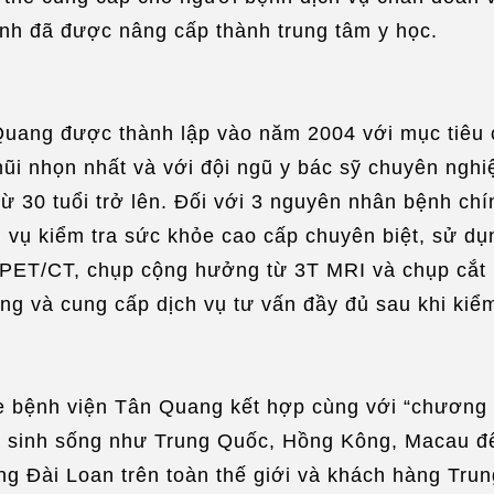
Sắp
ịnh đã được nâng cấp thành trung tâm y học.
/
Đư
Mak
uang được thành lập vào năm 2004 với mục tiêu c
 mũi nhọn nhất và với đội ngũ y bác sỹ chuyên nghi
từ 30 tuổi trở lên. Đối với 3 nguyên nhân bệnh chí
h vụ kiểm tra sức khỏe cao cấp chuyên biệt, sử dụ
mPET/CT, chụp cộng hưởng từ 3T MRI và chụp cắt l
g và cung cấp dịch vụ tư vấn đầy đủ sau khi kiểm
bệnh viện Tân Quang kết hợp cùng với “chương trì
a sinh sống như Trung Quốc, Hồng Kông, Macau để
 Đài Loan trên toàn thế giới và khách hàng Trun