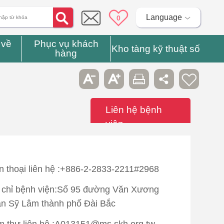
Language
0
 về
Phục vụ khách
Kho tàng kỹ thuật số
hàng
Liên hệ bệnh
viện
n thoại liên hệ :+886-2-2833-2211#2968
 chỉ bệnh viện:Số 95 đường Văn Xương
n Sỹ Lâm thành phố Đài Bắc
 thư liên hệ :A013151@ms.skh.org.tw