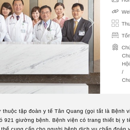
Web
Thu
Tổn
Chứ
Chứ
Hội
/
Chứ
xúc
Phi
Tiế
thuộc tập đoàn y tế Tân Quang (gọi tắt là Bệnh 
/
Ti
 921 giường bệnh. Bệnh viện có trang thiết bị y tế
Phụ
 thể cung cấp cho người bệnh dịch vụ chẩn đoán và