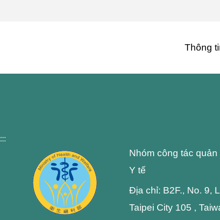
Thông ti
:::
Nhóm công tác quản 
Y tế
Địa chỉ: B2F., No. 9,
Taipei City 105 , Tai