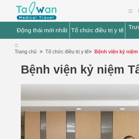
:::
Trư
Động thái mới nhất
Tổ chức điều trị y tế
:::
Trang chủ
Tổ chức điều trị y tế
Bệnh viện kỷ niệ
Bệnh viện kỷ niệm 