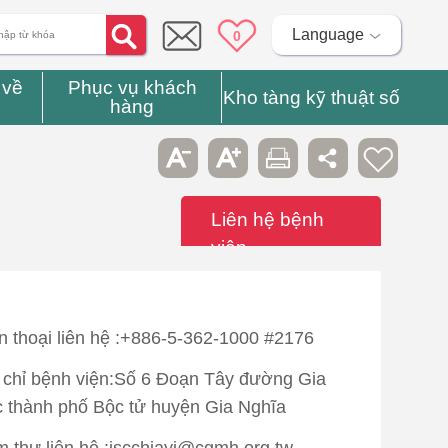
Language
0
 về
Phục vụ khách
Kho tàng kỹ thuật số
hàng
Liên hệ bệnh
viện
n thoại liên hệ :+886-5-362-1000 #2176
 chỉ bệnh viện:Số 6 Đoạn Tây đường Gia
 thành phố Bộc tử huyện Gia Nghĩa
 thư liên hệ :iscchiayi@cgmh.org.tw