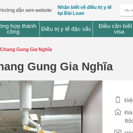
Nhận biết về điều trị y tế
Hướng dẫn xem website
tại Đài Loan
ờng hợp thành
Điều cần biết
Điều trị y tế đặc sắc
công
visa
 Chang Gung Gia Nghĩa
hang Gung Gia Nghĩa
Điệ
Địa
Bộc
Hòm