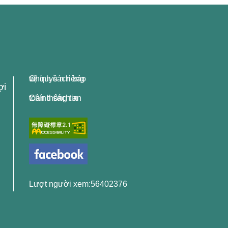
Chính sách bảo vệ quyề n riêng tư
ợi
Chính sách an toàn thông tin
Lượt người xem:56402376