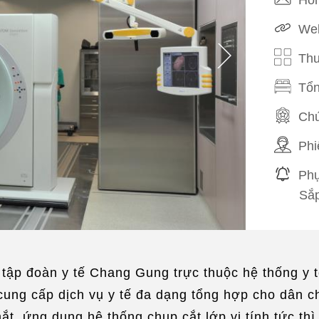
Web
Thu
Tổn
Chứ
Phi
Phụ
Sắp
Đưa
tập đoàn y tế Chang Gung trực thuộc hệ thống y 
cung cấp dịch vụ y tế đa dạng tổng hợp cho dân ch
ắt, ứng dụng hệ thống chụp cắt lớp vi tính tức thì 