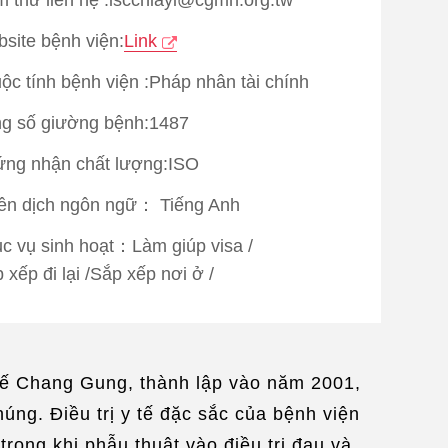
site bệnh viện:
Link
ộc tính bệnh viện :Pháp nhân tài chính
g số giường bệnh:1487
ng nhận chất lượng:
ISO
ên dịch ngôn ngữ：
Tiếng Anh
c vụ sinh hoạt：
Làm giúp visa
/
 xếp đi lại
/
Sắp xếp nơi ở
/
 đi khám bệnh
/
Mạng không dây
tế Chang Gung, thành lập vào năm 2001,
úng. Điều trị y tế đặc sắc của bệnh viện
trong khi phẫu thuật vào điều trị đau và