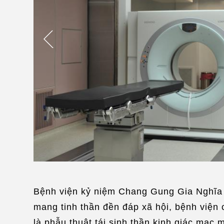
Bệnh viện kỷ niệm Chang Gung Gia Nghĩa 
mang tinh thần đền đáp xã hội, bệnh viện 
là phẫu thuật tái sinh thần kinh giác mạc m