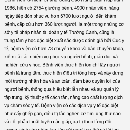
1986, hiện có 2754 giường bệnh, 4900 nhân viên, hàng
ngày tiếp đón phục vụ hơn 6700 lượt người đến khám
bệnh, cấp cứu hơn 360 lượt người, là một trong những cơ
sở y tế pháp nhân tài đoàn y tế Trường Canh, cũng là
trung tâm y học đặc biệt xuất sắc được đánh giá bởi Cục y
tế, bệnh viện có hơn 73 chuyên khoa và bán chuyên khoa,
kiêm cả các nhiệm vụ phục vụ người bệnh, giáo dục và
nghiên cứu y học. Bệnh viện thực hiện tôn chỉ lấy người
bệnh là trung tâm, thực hiện điều trị tổng hợp và xây dựng
môi trường nhân hóa và an toàn, đảm bảo quyền lợi của
người bệnh, thông qua hiểu biết lẫn nhau và sự quản lý
tập trung, kỹ thuật y tế cách tân, nâng cao chất lượng dịch
vụ chăm sóc y tế. Bệnh viện có các dịch vụ y tế đặc biệt
như cấy ghép gan, điều trị tắc nghẽn cơ tim, ung thư não
và cổ, phẫu thuật tuyến cận giáp, xạ trị theo từng đối
tượng, sinh sản nhân tạo, tán sỏi ngoài cơ thể và tái tạo