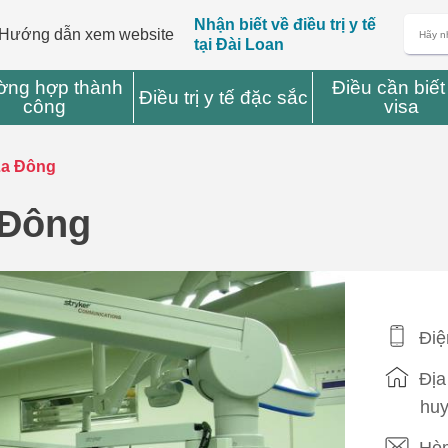
Nhận biết về điều trị y tế
Hướng dẫn xem website
tại Đài Loan
ờng hợp thành
Điều cần biết
Điều trị y tế đặc sắc
công
visa
La Đông
 Đông
Điệ
Địa
huy
Hòm