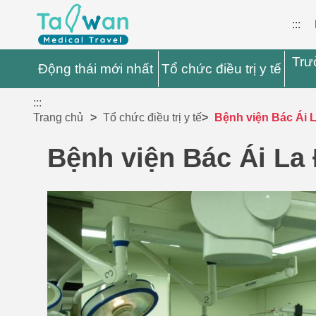
:::
Trư
Động thái mới nhất
Tổ chức điều trị y tế
:::
Trang chủ
Tổ chức điều trị y tế
Bệnh viện Bác Ái 
Bệnh viện Bác Ái La