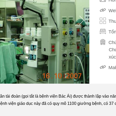
Web
Thu
Tổn
Chứ
Chứ
xúc
Mak
 tài đoàn (gọi tắt là bệnh viện Bác Ái) được thành lập vào nă
bệnh viện giáo dục này đã có quy mô 1100 giường bệnh, có 37 