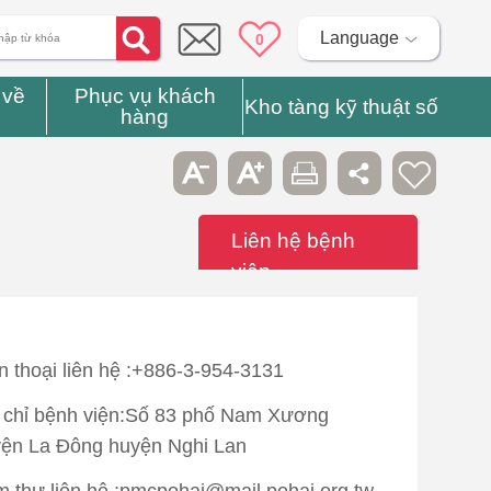
Language
0
 về
Phục vụ khách
Kho tàng kỹ thuật số
hàng
Liên hệ bệnh
viện
n thoại liên hệ :+886-3-954-3131
 chỉ bệnh viện:Số 83 phố Nam Xương
ện La Đông huyện Nghi Lan
 thư liên hệ :pmcpohai@mail.pohai.org.tw