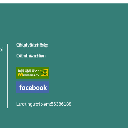
Chính sách bảo vệ quyề n riêng tư
ợi
Chính sách an toàn thông tin
Lượt người xem:56386188