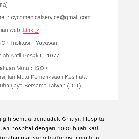
na)
el：cychmedicalservice@gmail.com
an web :
Link
i-Ciri Institusi：Yayasan
lah Katil Pesakit：1077
rakuan Mutu：
ISO
/
sijilan Mutu Pemeriksaan Kesihatan
uhanjaya Bersama Taiwan (JCT)
nterjemahan Bahasa：
Bahasa Inggeris
/
hasa Vietnam
/
Bahasa Indonesia
/
hasa Myanmar
/
Bahasa Thailand
/
gigih semua penduduk Chiayi. Hospital
asa Filipina
/
Bahasa Jepun
/
uah hospital dengan 1000 buah katil
hasa Korea
Antarabangsa yang berfungsi membuat