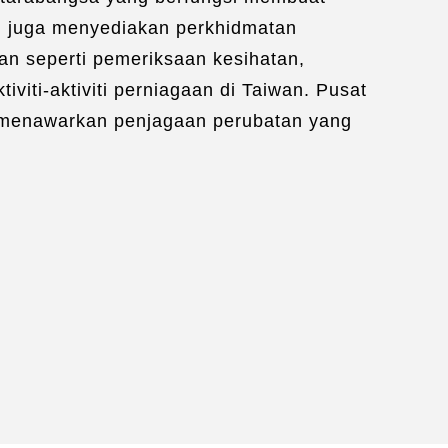
khidmatan Kehidupan：
n juga menyediakan perkhidmatan
n Permohonan Visa
/
n seperti pemeriksaan kesihatan,
rancangan Pengangkutan
/
iti-aktiviti perniagaan di Taiwan. Pusat
rancangan Penginapan
/
 menawarkan penjagaan perubatan yang
rancangan Pelancongan
/
giring Perubatan
e an Appointment：
Link