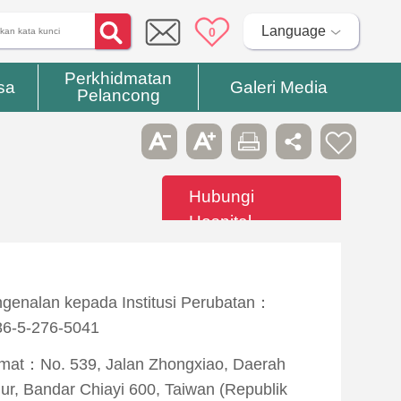
Language
0
Perkhidmatan
sa
Galeri Media
Pelancong
Hubungi
Hospital
genalan kepada Institusi Perubatan：
6-5-276-5041
mat：No. 539, Jalan Zhongxiao, Daerah
ur, Bandar Chiayi 600, Taiwan (Republik