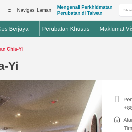
Mengenali Perkhidmatan
:::
Navigasi Laman
Perubatan di Taiwan
Kes Berjaya
Perubatan Khusus
Maklumat Vi
ian Chia-Yi
a-Yi
Pen
+88
Ala
Tim