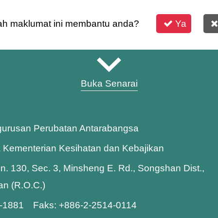
h maklumat ini membantu anda?
Ya
Buka Senarai
gurusan Perubatan Antarabangsa
a Kementerian Kesihatan dan Kebajikan
Ln. 130, Sec. 3, Minsheng E. Rd., Songshan Dist.,
wan (R.O.C.)
8-1881 Faks: +886-2-2514-0114