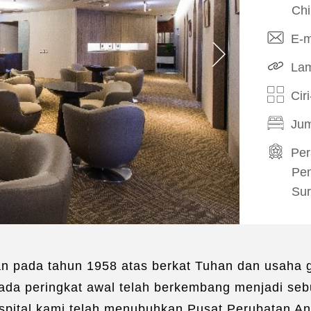
Chi
E-m
Lam
Cir
Jum
Pe
Pen
Sur
Pe
Ba
Ba
kan pada tahun 1958 atas berkat Tuhan dan usaha 
Bah
pada peringkat awal telah berkembang menjadi seb
Ba
hospital kami telah menubuhkan Pusat Perubatan 