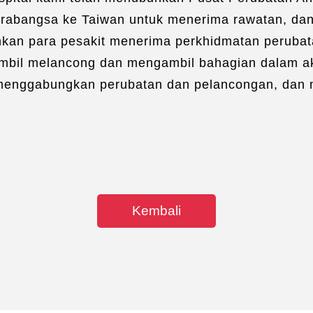
Per
rabangsa ke Taiwan untuk menerima rawatan, da
Eje
kan para pesakit menerima perkhidmatan perubata
Pe
bil melancong dan mengambil bahagian dalam aktiv
Pe
 menggabungkan perubatan dan pelancongan, dan
Pe
Pen
Mak
Kembali