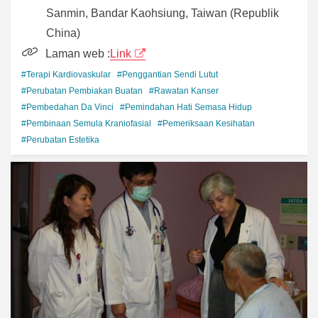
Sanmin, Bandar Kaohsiung, Taiwan (Republik
China)
Laman web :
Link
#Terapi Kardiovaskular
#Penggantian Sendi Lutut
#Perubatan Pembiakan Buatan
#Rawatan Kanser
#Pembedahan Da Vinci
#Pemindahan Hati Semasa Hidup
#Pembinaan Semula Kraniofasial
#Pemeriksaan Kesihatan
#Perubatan Estetika