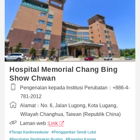
Hospital Memorial Chang Bing
Show Chwan
Pengenalan kepada Institusi Perubatan：
+886-4-
781-2012
Alamat：
No. 6, Jalan Lugong, Kota Lugang,
Wilayah Changhua, Taiwan (Republik China)
Laman web :
Link
#Terapi Kardiovaskular
#Penggantian Sendi Lutut
#Perubatan Pembiakan Buatan
#Rawatan Kanser