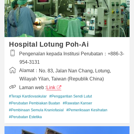
Hospital Lotung Poh-Ai
Pengenalan kepada Institusi Perubatan：
+886-3-
954-3131
Alamat：
No. 83, Jalan Nan Chang, Lotung,
Wilayah Yilan, Taiwan (Republik China)
Laman web :
Link
#Terapi Kardiovaskular
#Penggantian Sendi Lutut
#Perubatan Pembiakan Buatan
#Rawatan Kanser
#Pembinaan Semula Kraniofasial
#Pemeriksaan Kesihatan
#Perubatan Estetika