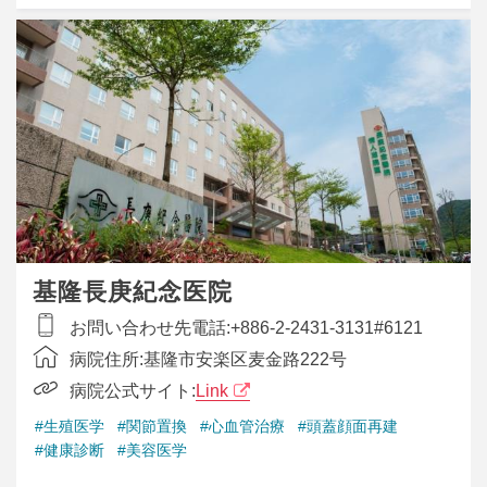
基隆長庚紀念医院
お問い合わせ先電話:
+886-2-2431-3131#6121
病院住所:
基隆市安楽区麦金路222号
病院公式サイト:
Link
#生殖医学
#関節置換
#心血管治療
#頭蓋顔面再建
#健康診断
#美容医学