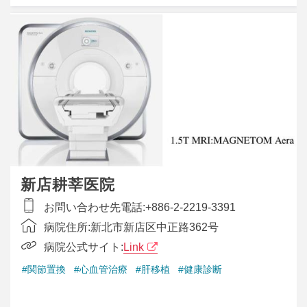
新店耕莘医院
お問い合わせ先電話:
+886-2-2219-3391
病院住所:
新北市新店区中正路362号
病院公式サイト:
Link
#関節置換
#心血管治療
#肝移植
#健康診断