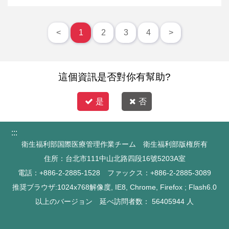
<
1
2
3
4
>
這個資訊是否對你有幫助?
是
否
:::
衛生福利部国際医療管理作業チーム 衛生福利部版権所有
住所：台北市111中山北路四段16號5203A室
電話：+886-2-2885-1528 ファックス：+886-2-2885-3089
推奨ブラウザ:1024x768解像度, IE8, Chrome, Firefox ; Flash6.0
以上のバージョン 延べ訪問者数：
56405944
人