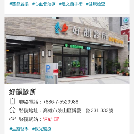
#關節置換
#心血管治療
#達文西手術
#健康檢查
好韻診所
聯絡電話：
+886-7-5529988
醫院地址：
高雄市鼓山區博愛二路331-333號
醫院網站：
連結
#生殖醫學
#觀光醫療