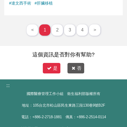
#達文西手術
#肝臟移植
<
1
2
3
4
>
這個資訊是否對你有幫助?
是
否
:::
國際醫療管理工作小組 衛生福利部版權所有
地址：105台北市松山區民生東路三段130巷9號B2F
電話：+886-2-2718-1881 傳真：+886-2-2514-0114