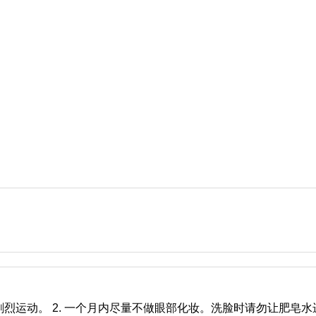
烈运动。 2. 一个月内尽量不做眼部化妆。洗脸时请勿让肥皂水