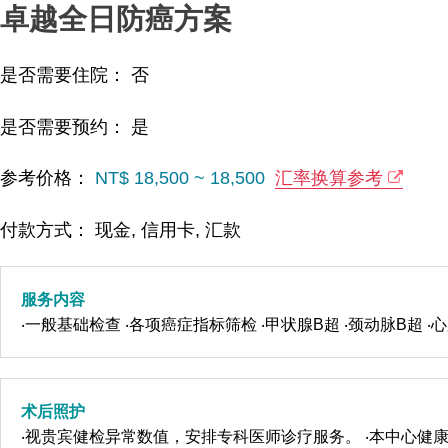
卓越全日防癌方案
是否需要住院： 否
是否需要预约： 是
参考价格：
NT$ 18,500 ~ 18,500
汇率换算参考
付款方式： 现金, 信用卡, 汇款
服务内容
‧一般基础检查 ‧各项癌症指标筛检 ‧甲状腺B超 ‧颈动脉B超 ‧
术后照护
‧视贵宾健检异常数值，安排专科医师诊疗服务。 ‧本中心健