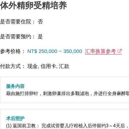
体外精卵受精培养
是否需要住院： 否
是否需要预约： 是
参考价格：
NT$ 250,000 ~ 350,000
汇率换算参考
付款方式： 现金, 信用卡, 汇款
服务内容
藉由施打排卵针，刺激卵巢排出多颗滤泡，并进行全身麻醉取
术后照护
(1) 返国前卫教： 完成试管婴儿疗程植入后停留约3～4