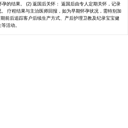
结果。 (2) 返国后关怀： 返国后由专人定期关怀，记录
。 疗程结果与主治医师回报，如为早期怀孕状况，需特别加
于预产期前后追踪客户后续生产方式、产后护理卫教及纪录宝宝健
生等活动。