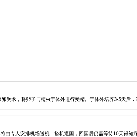
卵受术，将卵子与精虫于体外进行受精。于体外培养3-5天后，
天后，将由专人安排机场送机，搭机返国，回国后仍需等待10天得