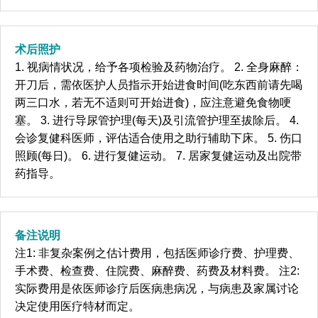
术后照护
1. 视病情状况，给予各项检验及药物治疗。 2. 全身麻醉：
开刀后，需依医护人员指示开始进食时间(吃东西前请先喝
两三口水，若无不适则可开始进食)，应注意避免食物哽
塞。 3. 进行导尿管护理(每天)及引流管护理至拔除后。 4.
会诊复健科医师，评估适合使用之助行辅助下床。 5. 伤口
照顾(每日)。 6. 进行复健运动。 7. 居家复健运动及出院带
药指导。
备注说明
注1: 非复杂案例之估计费用，包括医师诊疗费、护理费、
手术费、检查费、住院费、麻醉费、药费及材料费。 注2:
实际费用是依医师诊疗后医病患病况，与病患及家属讨论
决定使用医疗特材而定。