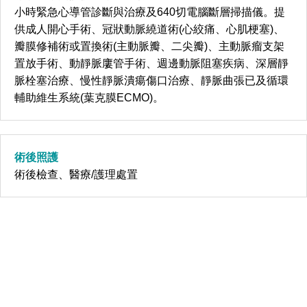
小時緊急心導管診斷與治療及640切電腦斷層掃描儀。提
供成人開心手術、冠狀動脈繞道術(心絞痛、心肌梗塞)、
瓣膜修補術或置換術(主動脈瓣、二尖瓣)、主動脈瘤支架
置放手術、動靜脈廔管手術、週邊動脈阻塞疾病、深層靜
脈栓塞治療、慢性靜脈潰瘍傷口治療、靜脈曲張已及循環
輔助維生系統(葉克膜ECMO)。
術後照護
術後檢查、醫療/護理處置