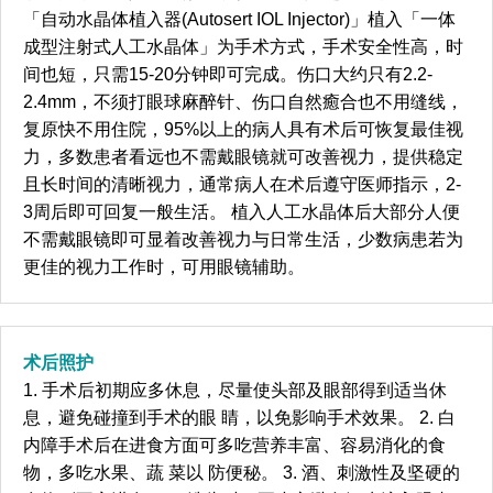
「自动水晶体植入器(Autosert IOL Injector)」植入「一体
成型注射式人工水晶体」为手术方式，手术安全性高，时
间也短，只需15-20分钟即可完成。伤口大约只有2.2-
2.4mm，不须打眼球麻醉针、伤口自然癒合也不用缝线，
复原快不用住院，95%以上的病人具有术后可恢复最佳视
力，多数患者看远也不需戴眼镜就可改善视力，提供稳定
且长时间的清晰视力，通常病人在术后遵守医师指示，2-
3周后即可回复一般生活。 植入人工水晶体后大部分人便
不需戴眼镜即可显着改善视力与日常生活，少数病患若为
更佳的视力工作时，可用眼镜辅助。
术后照护
1. 手术后初期应多休息，尽量使头部及眼部得到适当休
息，避免碰撞到手术的眼 睛，以免影响手术效果。 2. 白
内障手术后在进食方面可多吃营养丰富、容易消化的食
物，多吃水果、蔬 菜以 防便秘。 3. 酒、刺激性及坚硬的