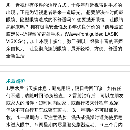
步，近视也有多种的治疗方式，十多年前近视雷射手术的
出现，正是为近视患者带来一道曙光。 想要解决长时间戴
眼镜、隐型眼镜造成的不舒适吗？ 想要抛开眼镜，让眼睛
亮起来吗？ 拥有极高安全性及多年优良评价的『前导波虹
膜定位--近视散光雷射手术』(Wave-front guided LASIK
VISX S4)，加上本院十多年、数千例以上经验丰富的医师
亲自执刀，让您彻底摆脱眼镜，展开轻松、方便、舒适的
全新生活！
术后照护
1.手术后当天多休息，避免用眼，隔日需回门诊，如有任
何不适，请随时回 诊所检查。 2.雷射治疗后，可以在朋友
或家人的陪伴下短时间内回家，或自行搭乘计程车 返家，
但决不可自行开车或骑车离去。 3.一星期内不可眼部化
妆。 4.一星期内，应注意洗脸、洗头或洗澡时避免使肥皂
水进入眼中。 5.两星期内尽量避免剧烈运动。 6.三个月内