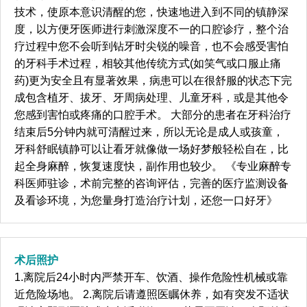
技术，使原本意识清醒的您，快速地进入到不同的镇静深
度，以方便牙医师进行刺激深度不一的口腔诊疗，整个治
疗过程中您不会听到钻牙时尖锐的噪音，也不会感受害怕
的牙科手术过程，相较其他传统方式(如笑气或口服止痛
药)更为安全且有显著效果，病患可以在很舒服的状态下完
成包含植牙、拔牙、牙周病处理、儿童牙科，或是其他令
您感到害怕或疼痛的口腔手术。 大部分的患者在牙科治疗
结束后5分钟内就可清醒过来，所以无论是成人或孩童，
牙科舒眠镇静可以让看牙就像做一场好梦般轻松自在，比
起全身麻醉，恢复速度快，副作用也较少。 《专业麻醉专
科医师驻诊，术前完整的咨询评估，完善的医疗监测设备
及看诊环境，为您量身打造治疗计划，还您一口好牙》
术后照护
1.离院后24小时内严禁开车、饮酒、操作危险性机械或靠
近危险场地。 2.离院后请遵照医瞩休养，如有突发不适状