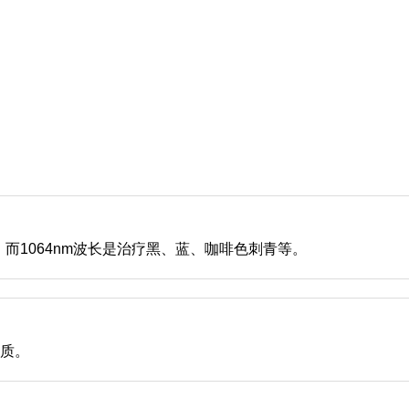
而1064nm波长是治疗黑、蓝、咖啡色刺青等。
物质。