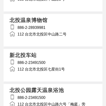
北投温泉博物馆
886-2-28939981
112 台北市北投区中山路二号
新北投车站
886-2-23491500
112 台北市北投区七星街1号
北投公园露天温泉浴池
886-2-23491500
112 台北市北投区中山路六号「梅庭」旁