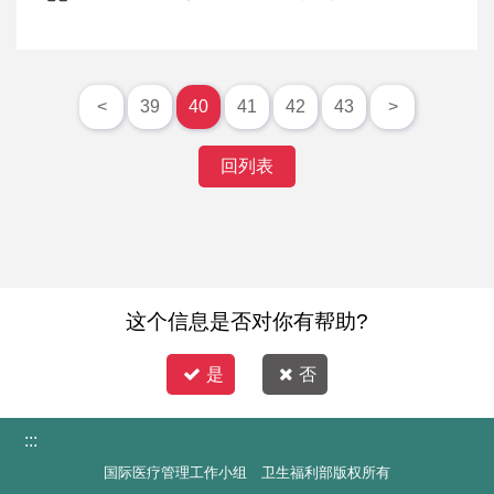
<
39
40
41
42
43
>
回列表
这个信息是否对你有帮助?
是
否
:::
国际医疗管理工作小组 卫生福利部版权所有