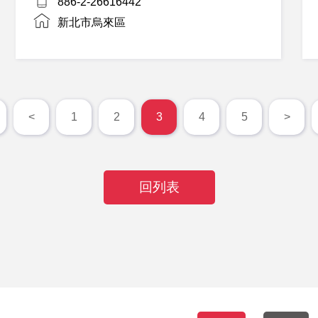
886-2-26616442
新北市烏來區
<
1
2
3
4
5
>
回列表