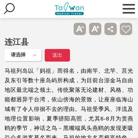
连江县
马祖列岛以「妈祖」而得名，由南竿、北竿、莒光
及东引等数十座岛屿所构成，为目前台澎金马自由
地区最北端之领土。传统聚落无论建材、风格、功
能都迥异于台湾，依山傍海的景致，让座座临海山
城有了令人徘徊不去的理由。马祖受季风、洋流及
地理位置影响，夏季骄阳高照，尤其6-8月为赏燕
鸥的季节，神话之鸟－黑嘴端凤头燕鸥的发现更吸
引众多游客慕名而来。马祖的地方名产极富特色，