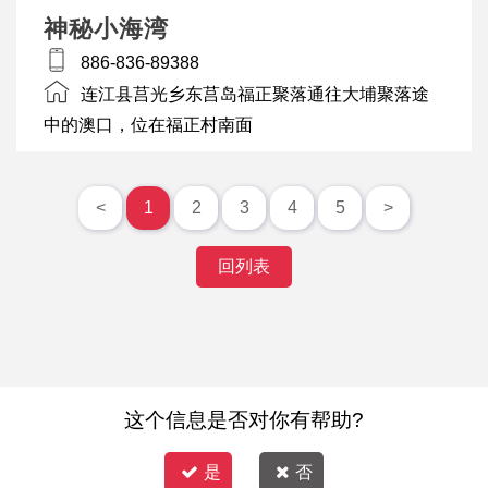
神秘小海湾
886-836-89388
连江县莒光乡东莒岛福正聚落通往大埔聚落途
中的澳口，位在福正村南面
<
1
2
3
4
5
>
回列表
这个信息是否对你有帮助?
是
否