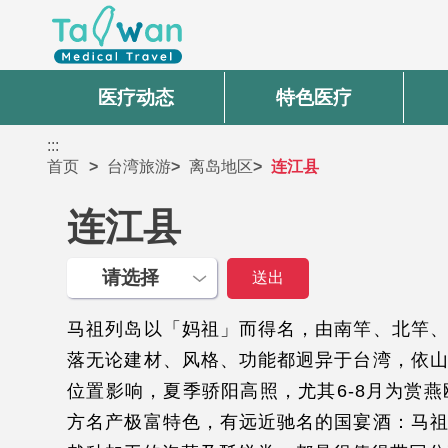
医疗动态
特色医疗
:::
首页
台湾旅游
离岛地区
连江县
连江县
马祖列岛以「妈祖」而得名，由南竿、北竿
落无论建材、风格、功能都迥异于台湾，依
位置影响，夏季骄阳高照，尤其6-8月为赏
方名产极富特色，有远近驰名的国宴酒：马