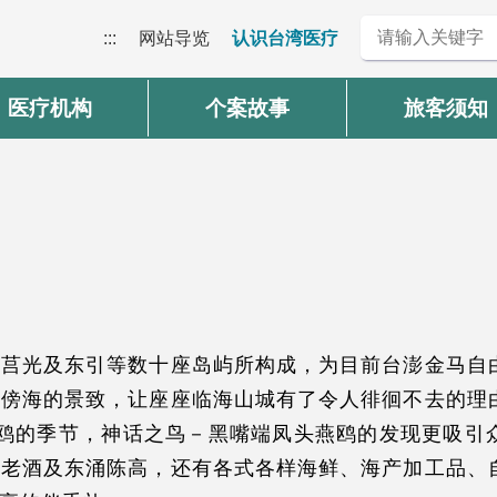
:::
网站导览
认识台湾医疗
医疗机构
个案故事
旅客须知
、莒光及东引等数十座岛屿所构成，为目前台澎金马自
山傍海的景致，让座座临海山城有了令人徘徊不去的理
燕鸥的季节，神话之鸟－黑嘴端凤头燕鸥的发现更吸引
祖老酒及东涌陈高，还有各式各样海鲜、海产加工品、