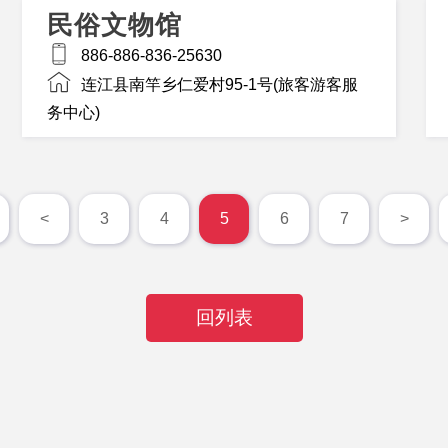
民俗文物馆
886-886-836-25630
连江县南竿乡仁爱村95-1号(旅客游客服
务中心)
<
3
4
5
6
7
>
回列表