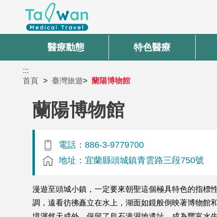
醫療動態
特色醫療
:::
首頁
臺灣旅遊
蘭陽博物館
蘭陽博物館
電話：886-3-9779700
地址：宜蘭縣頭城鎮青雲路三段750號
漫遊至頭城小鎮，一定要來朝聖這個極具特色的指標性
調，遠看彷彿矗立在水上，湖面如鏡般倒映著博物館
境渾然天成外，保留了烏石港濕地遺址，成為豐富水