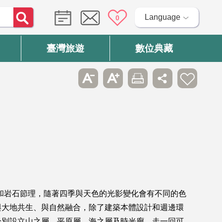
Language
0
臺灣旅遊
數位典藏
和岩石節理，隨著四季與天色的光影變化會有不同的色
與大地共生、與自然融合，除了建築本體設計和週邊環
分別設立山之層、平原層、海之層及時光廊，走一回可