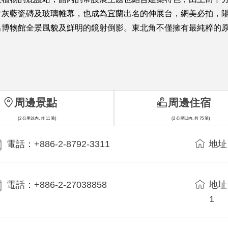
片灰藍瓷磚及玻璃帷幕，也成為宜蘭出名的伸展台，網美必拍，
出博物館全景風貌及鮮明的鏡射倒影。東北角不僅擁有最純粹的
周邊景點
周邊住宿
(2 公里以內, 共 11 筆)
(2 公里以內, 共 75 筆)
電話：+886-2-8792-3311
地址
電話：+886-2-27038858
地址
1