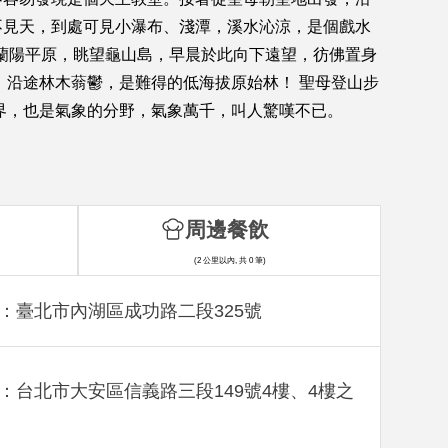
不見天，到處可見小瀑布、淺潭，溪水沁涼，是個戲水
瞰蘭陽平原，眺望龜山島，早晨於此向下遠望，彷佛置身
，沿途林木蓊鬱，是難得的低海拔原始林！ 聖母登山步
界，也是氣象的分野，氣象萬千，叫人驚嘆不已。
周邊餐飲
(2 公里以內, 共 0 筆)
：臺北市內湖區成功路二段325號
：台北市大安區信義路三段149號4樓、4樓之