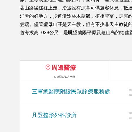
著山路緩緩往上走，沿途設有涼亭可供遊客休息，抵
消暑的好地方，步道沿途林木蓊鬱，植相豐富，走完約
雲端。儘管聖母山莊是天主教，但有不少非天主教徒的
道海拔高1028公尺，是眺望蘭陽平原及龜山島的絕
周邊醫療
(30 公里以內, 共 46 筆)
三軍總醫院附設民眾診療服務處
凡登整形外科診所