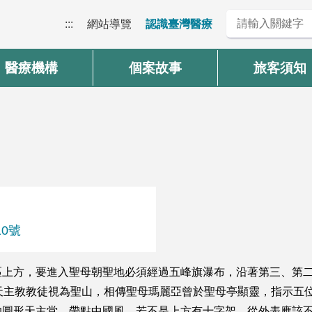
:::
網站導覽
認識臺灣醫療
醫療機構
個案故事
旅客須知
10號
區上方，要進入聖母朝聖地必須經過五峰旗瀑布，沿著第三、第
天主教教徒視為聖山，相傳聖母瑪麗亞曾於聖母亭顯靈，指示五
的圓形天主堂，帶點中國風，若不是上方有十字架，從外表應該