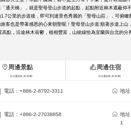
達「通天橋」，就是聖母登山步道的起點，起點附近林木遮蔽仰
1.7公里的步道後，即可到達景色秀麗的「聖母山莊」，可俯
旅客也是帶著感恩的心來朝聖呢！聖母登山步道:順著步道上山
佳置高點，沿途林木蓊鬱，植相豐富，山稜線恰為宜蘭與台北的分
周邊景點
周邊住宿
(2 公里以內, 共 10 筆)
(2 公里以內, 共 34 筆)
電話：+886-2-8792-3311
地址
電話：+886-2-27038858
地址
1