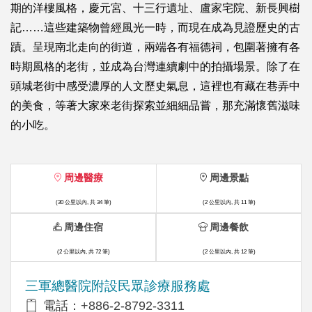
期的洋樓風格，慶元宮、十三行遺址、盧家宅院、新長興樹
記……這些建築物曾經風光一時，而現在成為見證歷史的古
蹟。呈現南北走向的街道，兩端各有福德祠，包圍著擁有各
時期風格的老街，並成為台灣連續劇中的拍攝場景。除了在
頭城老街中感受濃厚的人文歷史氣息，這裡也有藏在巷弄中
的美食，等著大家來老街探索並細細品嘗，那充滿懷舊滋味
的小吃。
周邊醫療
周邊景點
(30 公里以內, 共 34 筆)
(2 公里以內, 共 11 筆)
周邊住宿
周邊餐飲
(2 公里以內, 共 72 筆)
(2 公里以內, 共 12 筆)
三軍總醫院附設民眾診療服務處
電話：+886-2-8792-3311