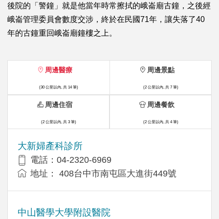
後院的「警鐘」就是他當年時常擦拭的峨崙廟古鐘，之後經
峨崙管理委員會數度交涉，終於在民國71年，讓失落了40
年的古鐘重回峨崙廟鐘樓之上。
周邊醫療
周邊景點
(30 公里以內, 共 14 筆)
(2 公里以內, 共 7 筆)
周邊住宿
周邊餐飲
(2 公里以內, 共 3 筆)
(2 公里以內, 共 4 筆)
大新婦產科診所
電話：04-2320-6969
地址： 408台中市南屯區大進街449號
中山醫學大學附設醫院