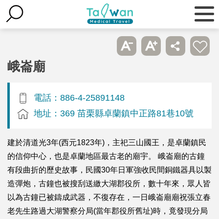
峨崙廟
電話：886-4-25891148
地址：369 苗栗縣卓蘭鎮中正路81巷10號
建於清道光3年(西元1823年)，主祀三山國王，是卓蘭鎮民
的信仰中心，也是卓蘭地區最古老的廟宇。 峨崙廟的古鐘
有段曲折的歷史故事，民國30年日軍強收民間銅鐵器具以製
造彈炮，古鐘也被搜刮送繳大湖郡役所，數十年來，眾人皆
以為古鐘已被鑄成武器，不復存在，一日峨崙廟廟祝張立春
老先生路過大湖警察分局(當年郡役所舊址)時，竟發現分局