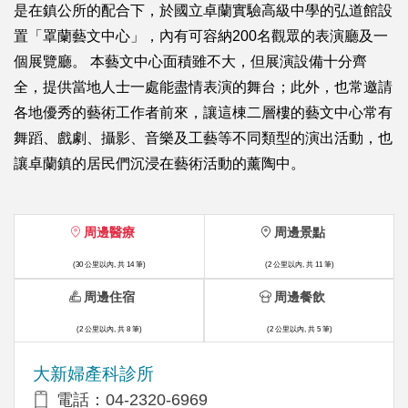
是在鎮公所的配合下，於國立卓蘭實驗高級中學的弘道館設
置「罩蘭藝文中心」，內有可容納200名觀眾的表演廳及一
個展覽廳。 本藝文中心面積雖不大，但展演設備十分齊
全，提供當地人士一處能盡情表演的舞台；此外，也常邀請
各地優秀的藝術工作者前來，讓這棟二層樓的藝文中心常有
舞蹈、戲劇、攝影、音樂及工藝等不同類型的演出活動，也
讓卓蘭鎮的居民們沉浸在藝術活動的薰陶中。
周邊醫療
周邊景點
(30 公里以內, 共 14 筆)
(2 公里以內, 共 11 筆)
周邊住宿
周邊餐飲
(2 公里以內, 共 8 筆)
(2 公里以內, 共 5 筆)
大新婦產科診所
電話：04-2320-6969