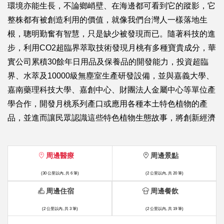
環境亦能生長，不論鄉峭壁、在海邊都可看到它的蹤影，它
整株都有被創造利用的價值，就像我們台灣人一樣落地生
根，聰明勤奮有智慧，只是缺少被發現而已。隨著科技的進
步，利用CO2超臨界萃取技術發現月桃有多種寶貴成分，華
實公司累積30餘年日用品及保養品的開發能力，投資超臨
界、水萃及10000級無塵室生產研發設備，並與嘉義大學、
嘉南藥理科技大學、嘉創中心、財團法人金屬中心等單位產
學合作，開發月桃系列產口或應用各種本土特色植物的產
品，並進而讓民眾認識這些特色植物生態故事，將創新經濟
周邊醫療
周邊景點
(30 公里以內, 共 6 筆)
(2 公里以內, 共 20 筆)
周邊住宿
周邊餐飲
(2 公里以內, 共 3 筆)
(2 公里以內, 共 19 筆)