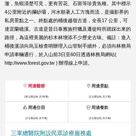
澈，魚蝦清楚可見，更有苦花、石斑等珍貴魚種。其中標示
4公里附近的攔砂壩，河水順著人工方塊而流，是攝影界的
私房景點之一。終點處的桶後越嶺古道，全長17 公里，可
達宜蘭礁溪。古道是昔日泰雅族狩獵及遷徙時所踏踩出來的
路徑，為這裡美麗的杉木林增添不少歷史古味。備註：進入
桶後溪須向烏玉檢查哨辦理入山管制手續外，必須向林務局
申請車輛通行，於入山前3日至60日透過林務局網站(
http://www.forest.gov.tw ) 辦理線上申請。
周邊醫療
周邊景點
(30 公里以內, 共 49 筆)
(2 公里以內, 共 2 筆)
周邊住宿
周邊餐飲
(2 公里以內, 共 0 筆)
(2 公里以內, 共 0 筆)
三軍總醫院附設民眾診療服務處