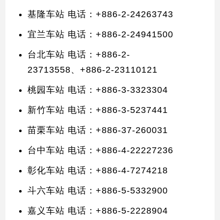
基隆车站 电话：+886-2-24263743
宜兰车站 电话：+886-2-24941500
台北车站 电话：+886-2-
23713558、+886-2-23110121
桃园车站 电话：+886-3-3323304
新竹车站 电话：+886-3-5237441
苗栗车站 电话：+886-37-260031
台中车站 电话：+886-4-22227236
彰化车站 电话：+886-4-7274218
斗六车站 电话：+886-5-5332900
嘉义车站 电话：+886-5-2228904